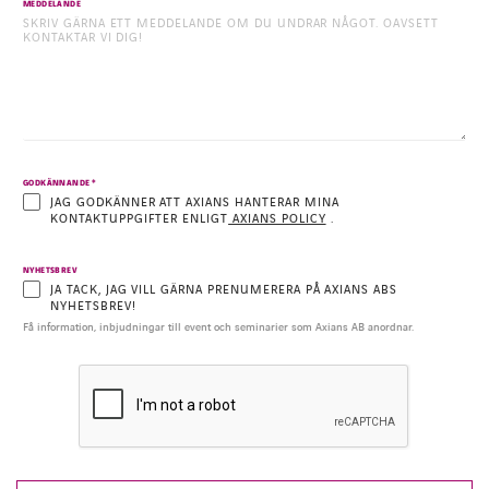
MEDDELANDE
*
GODKÄNNANDE
INSTAGRAM
FACEBOOK
LINKEDIN
YOUTUBE
JAG GODKÄNNER ATT AXIANS HANTERAR MINA
KONTAKTUPPGIFTER ENLIGT
AXIANS POLICY
.
NYHETSBREV
JA TACK, JAG VILL GÄRNA PRENUMERERA PÅ AXIANS ABS
NYHETSBREV!
Få information, inbjudningar till event och seminarier som Axians AB anordnar.