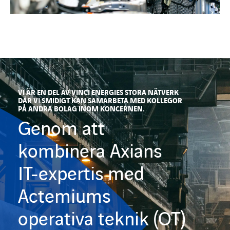
VI ÄR EN DEL AV VINCI ENERGIES STORA NÄTVERK
DÄR VI SMIDIGT KAN SAMARBETA MED KOLLEGOR
PÅ ANDRA BOLAG INOM KONCERNEN.
Genom att
kombinera Axians
IT-expertis med
Actemiums
operativa teknik (OT)