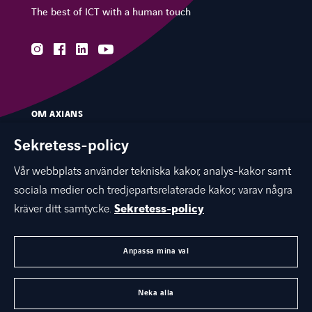
The best of ICT with a human touch
instagram
facebook
linkedin
youtube
OM AXIANS
VÅR EXPERTIS
Sekretess-policy
BRANSCHER
Vår webbplats använder tekniska kakor, analys-kakor samt
sociala medier och tredjepartsrelaterade kakor, varav några
KUNSKAPSBANK & EVENTS
kräver ditt samtycke.
Sekretess-policy
KARRIÄR
KONTAKTA OSS
Anpassa mina val
AXIANS GLOBAL
Neka alla