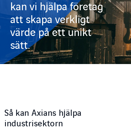
kan vi hjälpa företag
att skapa verkligt
värde på ett unikt
sätt.
Så kan Axians hjälpa
industrisektorn