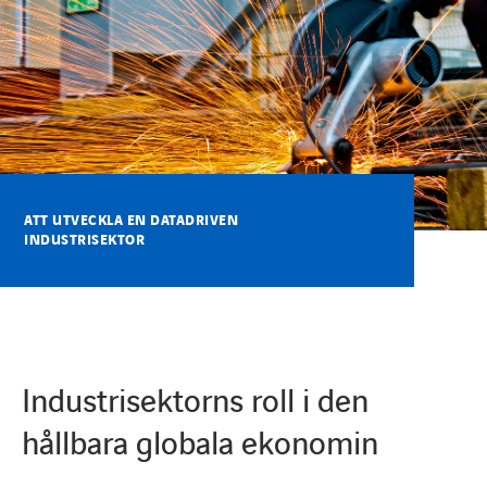
Karriärsida
Axess inlogg
ATT UTVECKLA EN DATADRIVEN
INDUSTRISEKTOR
Industrisektorns roll i den
hållbara globala ekonomin