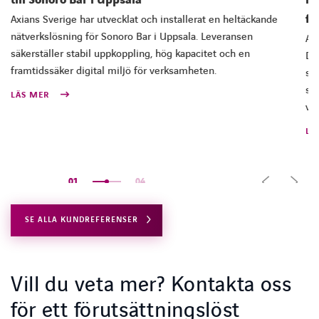
till Sonoro Bar i Uppsala
nä
fö
Axians Sverige har utvecklat och installerat en heltäckande
nätverkslösning för Sonoro Bar i Uppsala. Leveransen
Ax
säkerställer stabil uppkoppling, hög kapacitet och en
De
framtidssäker digital miljö för verksamheten.
stä
säk
LÄS MER
ve
LÄ
01
04
SE ALLA KUNDREFERENSER
Vill du veta mer? Kontakta oss
för ett förutsättningslöst