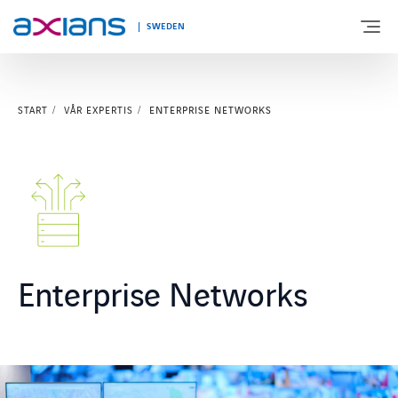
SWEDEN
START
VÅR EXPERTIS
ENTERPRISE NETWORKS
OM AXIANS
VÅR EXPERTIS
BRANSCHER
KUNSKAPSBANK & EVENTS
Enterprise Networks
KONTAKTA OSS