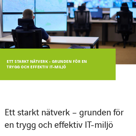
Karriärsida
Axess inlogg
ETT STARKT NÄTVERK - GRUNDEN FÖR EN
TRYGG OCH EFFEKTIV IT-MILJÖ
Ett starkt nätverk – grunden för
en trygg och effektiv IT-miljö