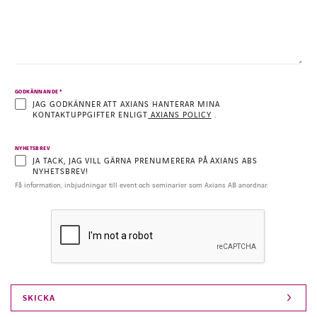
INSTAGRAM
FACEBOOK
LINKEDIN
YOUTUBE
*
GODKÄNNANDE
JAG GODKÄNNER ATT AXIANS HANTERAR MINA
KONTAKTUPPGIFTER ENLIGT
AXIANS POLICY
.
NYHETSBREV
JA TACK, JAG VILL GÄRNA PRENUMERERA PÅ AXIANS ABS
NYHETSBREV!
Få information, inbjudningar till event och seminarier som Axians AB anordnar.