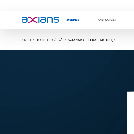
SWEDEN
OM AXIANS
START
NYHETER
VÅRA AXIANSARE BERÄTTAR: KATJA
Search
keywords
: