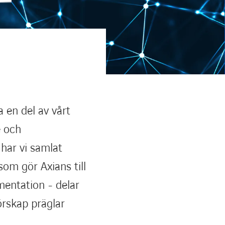
a en del av vårt
e och
, har vi samlat
om gör Axians till
mentation - delar
örskap präglar