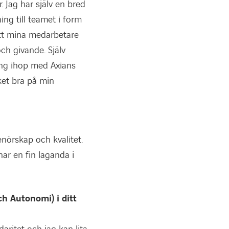
 Jag har själv en bred
ng till teamet i form
 att mina medarbetare
ch givande. Själv
ring ihop med Axians
ket bra på min
enörskap och kvalitet.
har en fin laganda i
ch Autonomi) i ditt