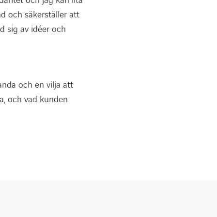
aritet och jag kan lita
d och säkerställer att
d sig av idéer och
anda och en vilja att
ra, och vad kunden