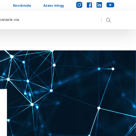
instagram
linkedin
facebook
youtube
Karriärsida
Axess inlogg
ONTAKTA OSS