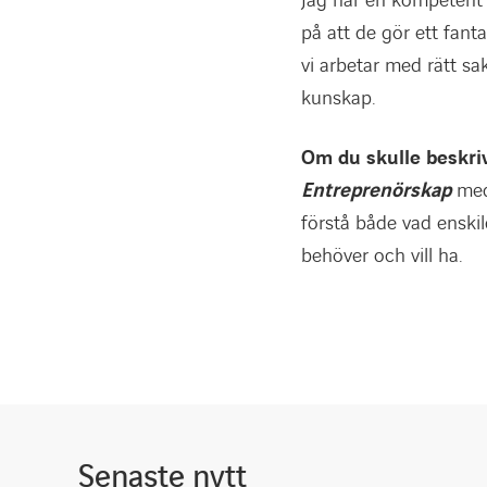
Jag har en kompetent o
på att de gör ett fant
vi arbetar med rätt sa
kunskap.
Om du skulle beskriv
Entreprenörskap
me
förstå både vad enski
behöver och vill ha.
Senaste nytt