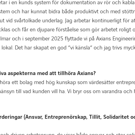
tar i en kunds system för dokumentation av rör och kablar.
tem och har kunnat bidra både produktivt och med stöttni
ut vid svårtolkade underlag. Jag arbetar kontinuerligt för
klas och får en djupare förståelse som gör arbetet roligt o
Kalmar och i september 2025 flyttade vi på Axians Enginee
lokal. Det har skapat en god ”vi känsla” och jag trivs myc
iva aspekterna med att tillhöra Axians?
tillhöra ett bolag med hög kunskap som värdesätter entrepr
hänsyn till vad kunden vill ha. Vi bryr oss om varandra och 
eringar (Ansvar, Entreprenörskap, Tillit, Solidaritet o