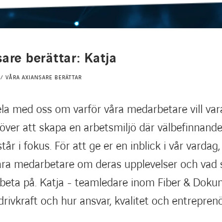
are berättar: Katja
/ VÅRA AXIANSARE BERÄTTAR
dela med oss om varför våra medarbetare vill var
 över att skapa en arbetsmiljö där välbefinnand
tår i fokus. För att ge er en inblick i vår vardag
våra medarbetare om deras upplevelser och vad s
arbeta på. Katja - teamledare inom Fiber & Doku
drivkraft och hur ansvar, kvalitet och entrepren