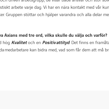
ch driven arbetsgrupp, de visar både ansvar och stor solid
astiskt arbete varje dag. Vi har en nära kontakt med vår kun
ker. Gruppen stöttar och hjälper varandra och alla delar me
a Axians med tre ord, vilka skulle du välja och varför?
d hög
Kvalitet
och en
Positiv attityd
. Det finns en framåt
lda medarbetare kan bidra med, vad som får dem att må b