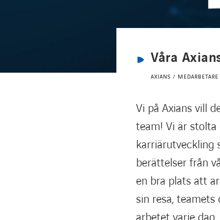
Våra Axians
AXIANS / MEDARBETARE 
Vi på Axians vill 
team! Vi är stolta
karriärutveckling s
berättelser från 
en bra plats att 
sin resa, teamets 
arbetet varje dag.