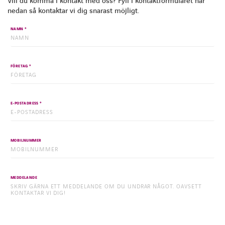
Vill du komma i kontakt med oss? Fyll i kontaktformuläret här
nedan så kontaktar vi dig snarast möjligt.
*
NAMN
*
FÖRETAG
*
E-POSTADRESS
MOBILNUMMER
MEDDELANDE