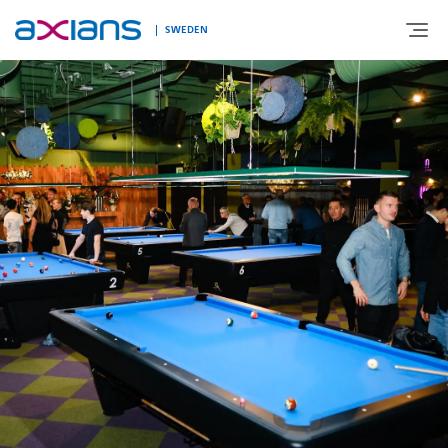
SWEDEN
OM AXIANS
VÅR EXPERTIS
BRANSCHER
KUNSKAPSBANK & EVENTS
KONTAKTA OSS