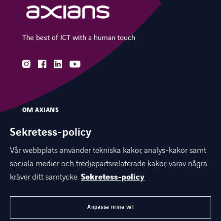
The best of ICT with a human touch
instagram
facebook
linkedin
youtube
OM AXIANS
VÅR EXPERTIS
Sekretess-policy
BRANSCHER
Vår webbplats använder tekniska kakor, analys-kakor samt
sociala medier och tredjepartsrelaterade kakor, varav några
KUNSKAPSBANK & EVENTS
kräver ditt samtycke.
Sekretess-policy
KARRIÄR
KONTAKTA OSS
Anpassa mina val
AXIANS GLOBAL