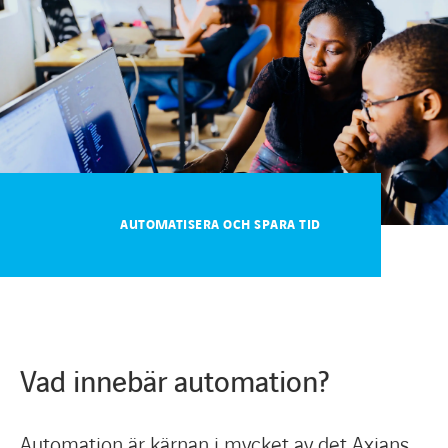
Karriärsida
Axess inlogg
AUTOMATISERA OCH SPARA TID
Vad innebär automation?
Automation är kärnan i mycket av det Axians