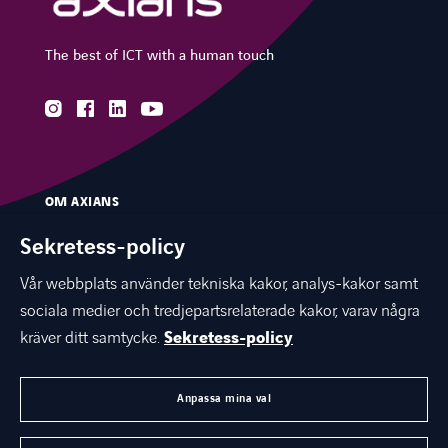
The best of ICT with a human touch
instagram
facebook
linkedin
youtube
OM AXIANS
VÅR EXPERTIS
Sekretess-policy
BRANSCHER
Vår webbplats använder tekniska kakor, analys-kakor samt
sociala medier och tredjepartsrelaterade kakor, varav några
KUNSKAPSBANK & EVENTS
kräver ditt samtycke.
Sekretess-policy
KARRIÄR
KONTAKTA OSS
Anpassa mina val
AXIANS GLOBAL