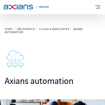
SWEDEN
START
VÅR EXPERTIS
CLOUD & DATACENTER
AXIANS
OM AXIANS
AUTOMATION
VÅR EXPERTIS
BRANSCHER
KUNSKAPSBANK & EVENTS
Axians automation
KONTAKTA OSS