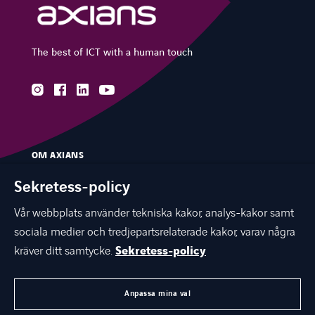
The best of ICT with a human touch
instagram
facebook
linkedin
youtube
OM AXIANS
VÅR EXPERTIS
Sekretess-policy
BRANSCHER
Vår webbplats använder tekniska kakor, analys-kakor samt
sociala medier och tredjepartsrelaterade kakor, varav några
KUNSKAPSBANK & EVENTS
kräver ditt samtycke.
Sekretess-policy
KARRIÄR
KONTAKTA OSS
Anpassa mina val
AXIANS GLOBAL