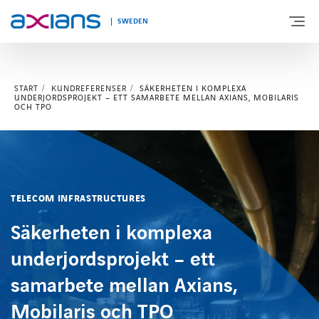
SWEDEN
START
KUNDREFERENSER
SÄKERHETEN I KOMPLEXA
OM AXIANS
UNDERJORDSPROJEKT – ETT SAMARBETE MELLAN AXIANS, MOBILARIS
OCH TPO
VÅR EXPERTIS
BRANSCHER
TELECOM INFRASTRUCTURES
KUNSKAPSBANK & EVENTS
Säkerheten i komplexa
underjordsprojekt – ett
KONTAKTA OSS
samarbete mellan Axians,
Mobilaris och TPO