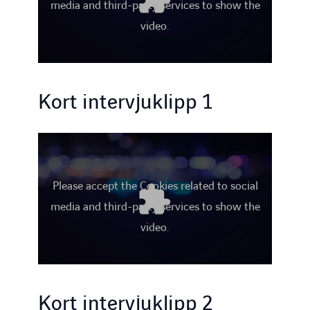
media and third-party services to show the
video.
Kort intervjuklipp 1
INSTAGRAM
FACEBOOK
LINKEDIN
YOUTUBE
Please accept the Cookies related to social
media and third-party services to show the
video.
Kort intervjuklipp 2