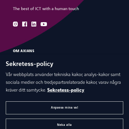
The best of ICT with a human touch
instagram
facebook
linkedin
youtube
OM AXIANS
VÅR EXPERTIS
Sekretess-policy
BRANSCHER
Vår webbplats använder tekniska kakor, analys-kakor samt
sociala medier och tredjepartsrelaterade kakor, varav några
KUNSKAPSBANK & EVENTS
kräver ditt samtycke.
Sekretess-policy
KARRIÄR
KONTAKTA OSS
Anpassa mina val
AXIANS GLOBAL
Neka alla