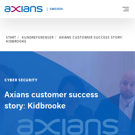
SWEDEN
START
KUNDREFERENSER
AXIANS CUSTOMER SUCCESS STORY:
OM AXIANS
KIDBROOKE
VÅR EXPERTIS
BRANSCHER
CYBER SECURITY
Axians customer success
KUNSKAPSBANK & EVENTS
story: Kidbrooke
KONTAKTA OSS