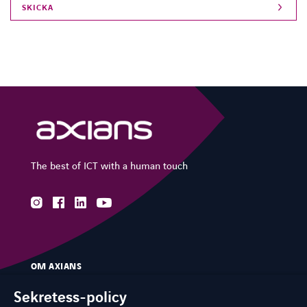
The best of ICT with a human touch
instagram
facebook
linkedin
youtube
OM AXIANS
VÅR EXPERTIS
Sekretess-policy