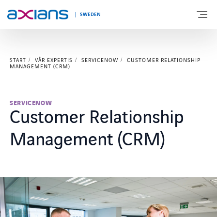
SWEDEN
START
VÅR EXPERTIS
SERVICENOW
CUSTOMER RELATIONSHIP
OM AXIANS
MANAGEMENT (CRM)
VÅR EXPERTIS
SERVICENOW
Customer Relationship
BRANSCHER
Management (CRM)
KUNSKAPSBANK & EVENTS
KONTAKTA OSS