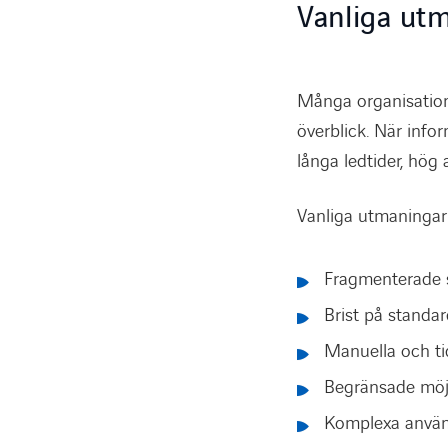
Vanliga ut
Många organisation
överblick. När infor
långa ledtider, hög
Vanliga utmaningar 
Fragmenterade s
Brist på standar
Manuella och t
Begränsade möjli
Komplexa använ