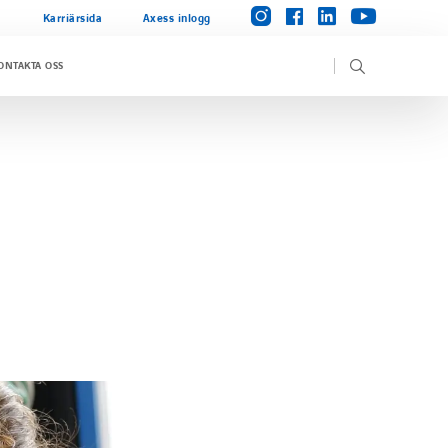
instagram
linkedin
facebook
youtube
Karriärsida
Axess inlogg
ONTAKTA OSS