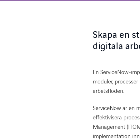
Skapa en st
digitala ar
En ServiceNow-impl
moduler, processer 
arbetsflöden.
ServiceNow är en m
effektivisera proce
Management (ITOM)
implementation inn