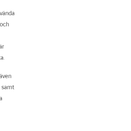
nvända
 och
är
a.
 även
r samt
a