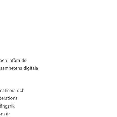
och införa de
ksamhetens digitala
matisera och
perations
ångsrik
om är