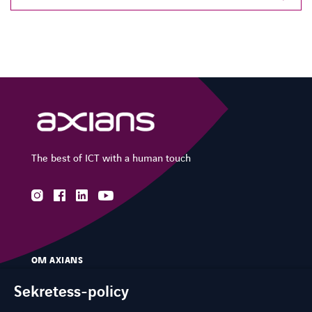
The best of ICT with a human touch
instagram
facebook
linkedin
youtube
OM AXIANS
VÅR EXPERTIS
Sekretess-policy
BRANSCHER