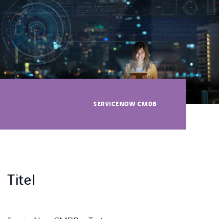
Karriärsida
Axess inlogg
SERVICENOW CMDB
Titel