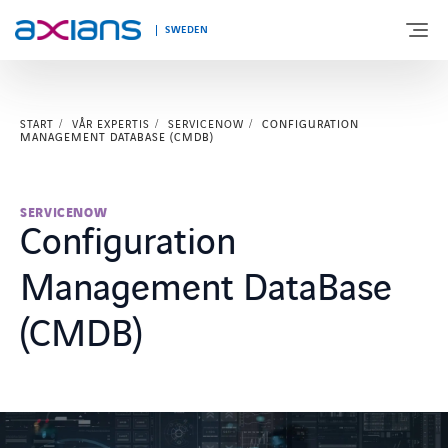
SWEDEN
START
VÅR EXPERTIS
SERVICENOW
CONFIGURATION
OM AXIANS
MANAGEMENT DATABASE (CMDB)
VÅR EXPERTIS
SERVICENOW
Configuration
BRANSCHER
Management DataBase
KUNSKAPSBANK & EVENTS
(CMDB)
KONTAKTA OSS