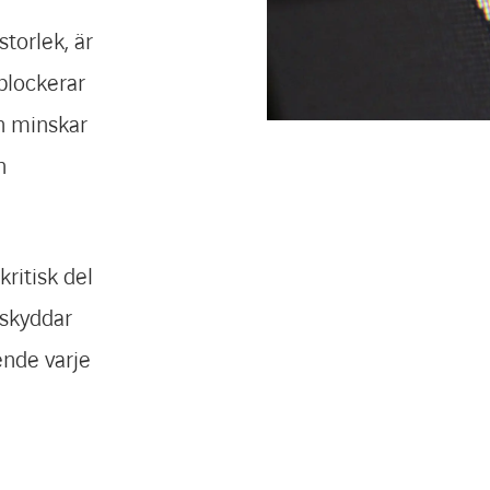
storlek, är
 blockerar
ch minskar
h
ritisk del
 skyddar
ende varje