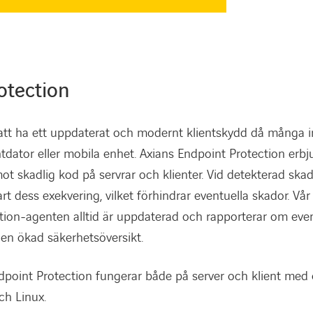
otection
t att ha ett uppdaterat och modernt klientskydd då många
tdator eller mobila enhet. Axians Endpoint Protection erbj
t skadlig kod på servrar och klienter. Vid detekterad skadl
 dess exekvering, vilket förhindrar eventuella skador. Vår t
tion-agenten alltid är uppdaterad och rapporterar om even
r en ökad säkerhetsöversikt.
ndpoint Protection fungerar både på server och klient med
h Linux.