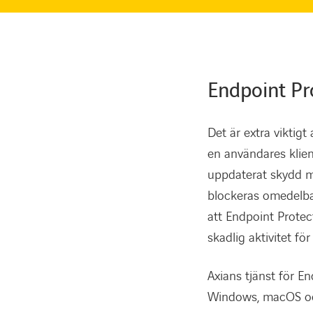
Endpoint Pr
Det är extra viktig
en användares klien
uppdaterat skydd mo
blockeras omedelbart
att Endpoint Protec
skadlig aktivitet fö
Axians tjänst för E
Windows, macOS oc