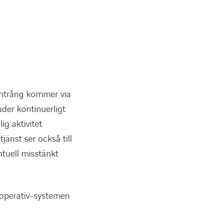
 intrång kommer via
uder kontinuerligt
ig aktivitet
jänst ser också till
tuell misstänkt
 operativ-systemen