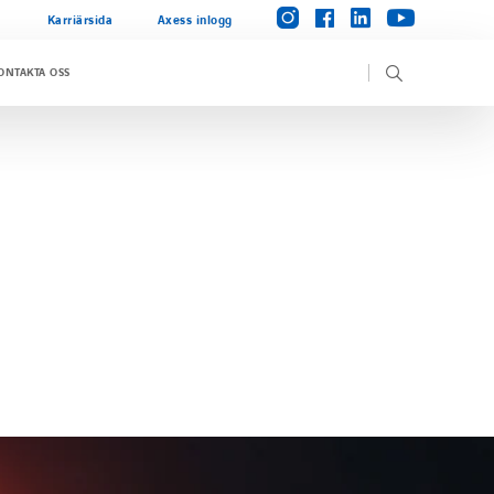
instagram
linkedin
facebook
youtube
Karriärsida
Axess inlogg
ONTAKTA OSS