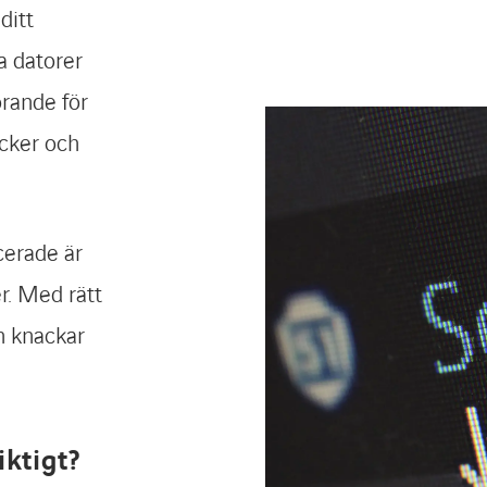
ditt
a datorer
örande för
acker och
ncerade är
r. Med rätt
en knackar
iktigt?